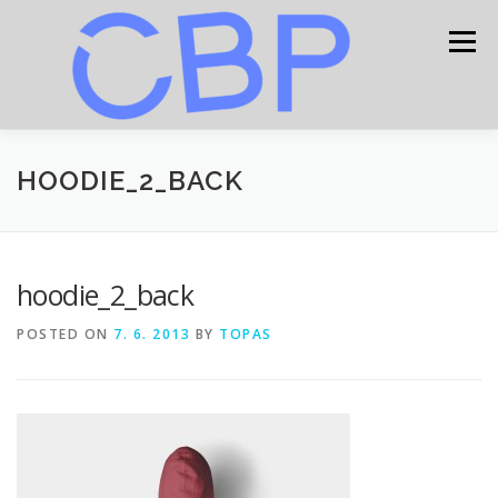
Skip
to
Menu
content
HOME
CONTACT
HOODIE_2_BACK
PROCEEDING
hoodie_2_back
CONFERENCE PROGRAM
POSTED ON
7. 6. 2013
BY
TOPAS