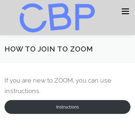
Skip
to
Menu
content
HOME
CONTACT
HOW TO JOIN TO ZOOM
PROCEEDING
If you are new to ZOOM, you can use
CONFERENCE PROGRAM
instructions.
Instructions